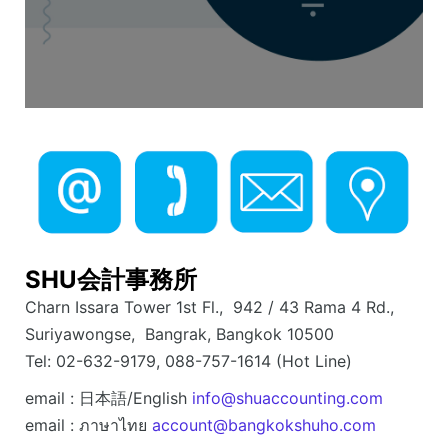
SHU会計事務所
Charn Issara Tower 1st Fl., 942 / 43 Rama 4 Rd.,
Suriyawongse, Bangrak, Bangkok 10500
Tel: 02-632-9179, 088-757-1614 (Hot Line)
email : 日本語/English
info@shuaccounting.com
email : ภาษาไทย
account@bangkokshuho.com