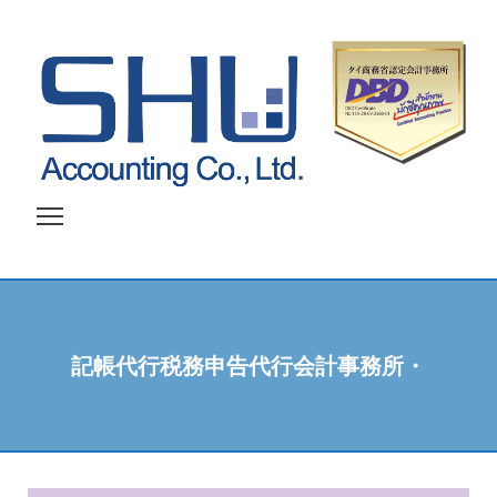
S
k
i
p
t
o
c
o
n
t
e
n
記帳代行税務申告代行会計事務所・
t